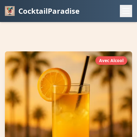
CocktailParadise
Avec Alcool