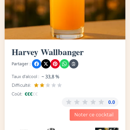
Harvey Wallbanger
Partager :
~ 33,8 %
Taux d'alcool :
Difficulté:
€
€
€
€
€
Coût:
0.0
Noter ce cocktail