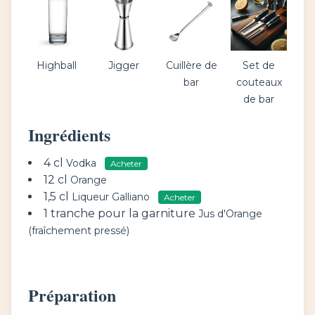
Highball
Jigger
Cuillère de
Set de
bar
couteaux
de bar
Ingrédients
4 cl
Vodka
Acheter
12 cl
Orange
1,5 cl
Liqueur Galliano
Acheter
1 tranche pour la garniture
Jus d'Orange
(fraîchement pressé)
Préparation