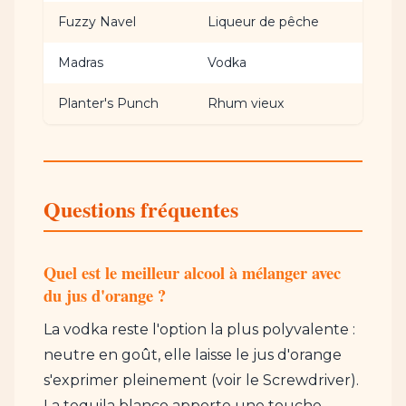
Fuzzy Navel
Liqueur de pêche
⭐ F
Madras
Vodka
⭐ F
Planter's Punch
Rhum vieux
⭐⭐
Questions fréquentes
Quel est le meilleur alcool à mélanger avec
du jus d'orange ?
La vodka reste l'option la plus polyvalente :
neutre en goût, elle laisse le jus d'orange
s'exprimer pleinement (voir le Screwdriver).
La tequila blanco apporte une touche