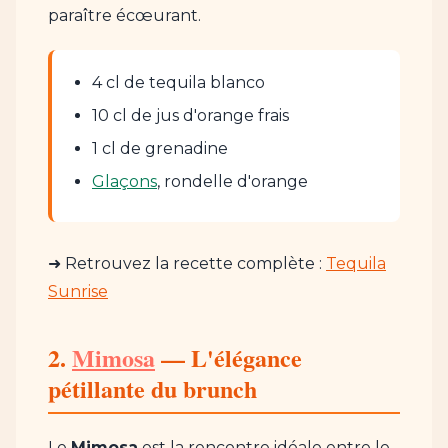
paraître écœurant.
4 cl de tequila blanco
10 cl de jus d'orange frais
1 cl de grenadine
Glaçons
, rondelle d'orange
➜ Retrouvez la recette complète :
Tequila
Sunrise
2.
Mimosa
— L'élégance
pétillante du brunch
Le
Mimosa
est la rencontre idéale entre le