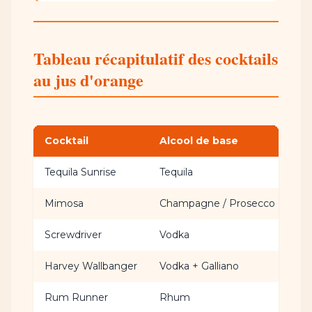
Tableau récapitulatif des cocktails
au jus d'orange
Cocktail
Alcool de base
Di
Tequila Sunrise
Tequila
⭐ F
Mimosa
Champagne / Prosecco
⭐ F
Screwdriver
Vodka
⭐ F
Harvey Wallbanger
Vodka + Galliano
⭐⭐
Rum Runner
Rhum
⭐⭐