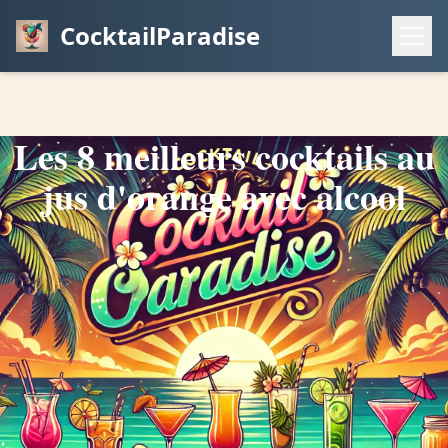
CocktailParadise
Les 8 meilleurs cocktails au
jus d'orange avec alcool