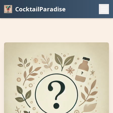
CocktailParadise