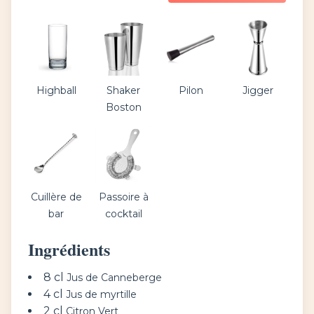
Highball
Shaker
Pilon
Jigger
Boston
Cuillère de
Passoire à
bar
cocktail
Ingrédients
8 cl
Jus de Canneberge
4 cl
Jus de myrtille
2 cl
Citron Vert