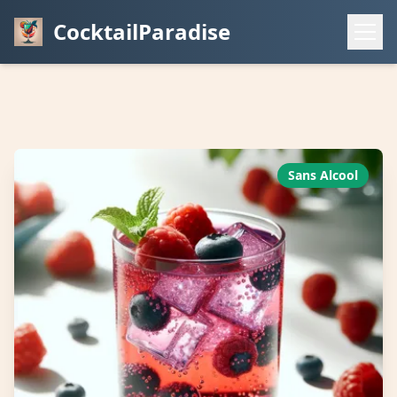
CocktailParadise
Sans Alcool