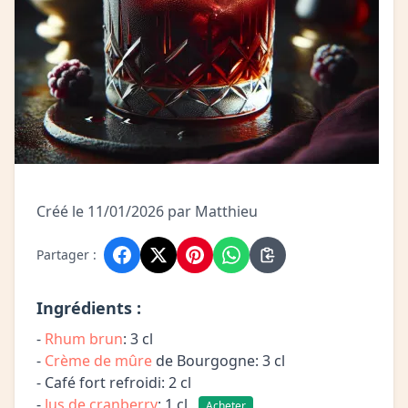
Créé le 11/01/2026 par Matthieu
Partager :
Ingrédients :
-
Rhum brun
: 3 cl
-
Crème de mûre
de Bourgogne: 3 cl
- Café fort refroidi: 2 cl
-
Jus de cranberry
: 1 cl
Acheter