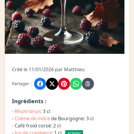
Créé le 11/01/2026 par Matthieu
Partager :
Ingrédients :
-
Rhum brun
: 3 cl
-
Crème de mûre
de Bourgogne: 3 cl
- Café froid corsé: 2 cl
-
Jus de cranberry
: 1 cl
Acheter