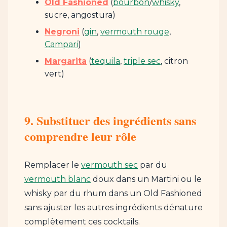
Old Fashioned
(
bourbon
/
whisky
,
sucre, angostura)
Negroni
(
gin
,
vermouth rouge
,
Campari
)
Margarita
(
tequila
,
triple sec
, citron
vert)
9. Substituer des ingrédients sans
comprendre leur rôle
Remplacer le
vermouth sec
par du
vermouth blanc
doux dans un Martini ou le
whisky par du rhum dans un Old Fashioned
sans ajuster les autres ingrédients dénature
complètement ces cocktails.