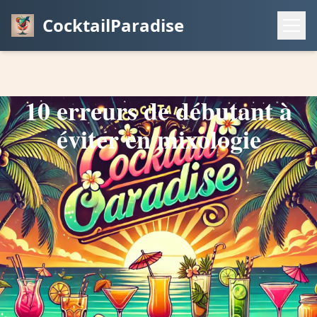
CocktailParadise
10 erreurs de débutant à
éviter en mixologie