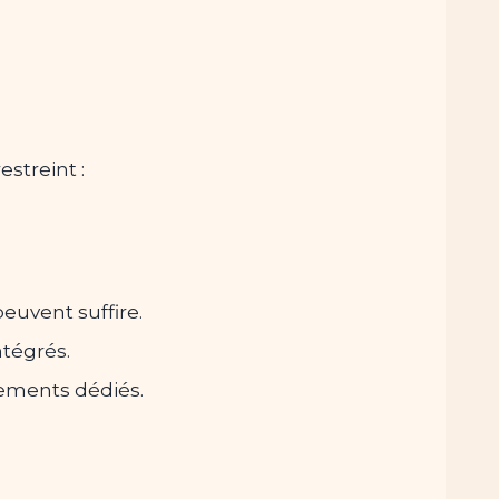
streint :
euvent suffire.
tégrés.
gements dédiés.