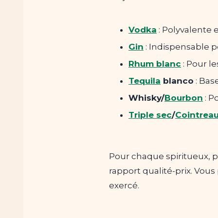
Vodka
: Polyvalente 
Gin
: Indispensable p
Rhum blanc
: Pour le
Tequila
blanco
: Bas
Whisky/
Bourbon
: P
Triple sec
/
Cointrea
Pour chaque spiritueux, p
rapport qualité-prix. Vou
exercé.