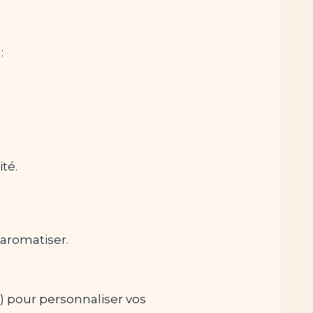
:
té.
t aromatiser.
) pour personnaliser vos