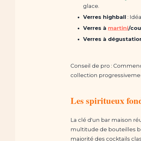
glace.
Verres highball
: Idé
Verres à
martini
/co
Verres à dégustation
Conseil de pro : Commenc
collection progressiveme
Les spiritueux fo
La clé d'un bar maison ré
multitude de bouteilles b
majorité des cocktails cla