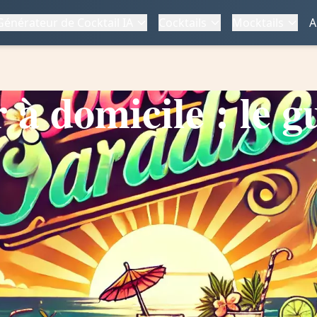
Générateur de Cocktail IA
Cocktails
Mocktails
A
à domicile : le gu