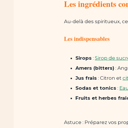
Les ingrédients c
Au-delà des spiritueux, ce
Les indispensables
Sirops
:
Sirop de sucr
Amers (bitters)
: Ang
Jus frais
: Citron et
ci
Sodas et tonics
:
Ea
Fruits et herbes fra
Astuce : Préparez vos prop