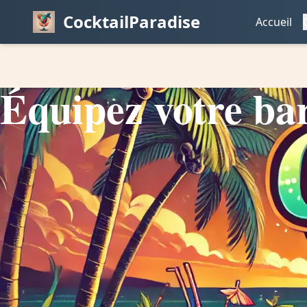
CocktailParadise
Accueil
Équipez votre bar 