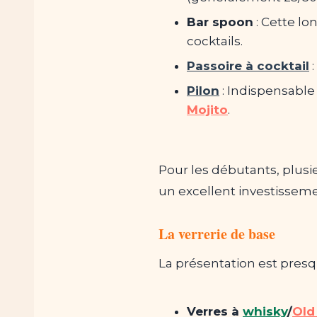
Bar spoon
: Cette lo
cocktails.
Passoire à cocktail
:
Pilon
: Indispensable
Mojito
.
Pour les débutants, plusi
un excellent investissemen
La verrerie de base
La présentation est presq
Verres à
whisky
/
Old