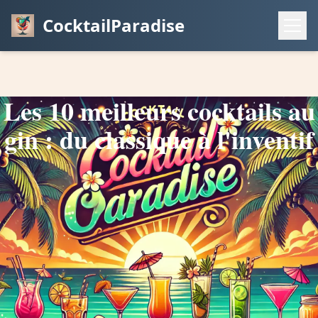
CocktailParadise
Les 10 meilleurs cocktails au
gin : du classique à l'inventif