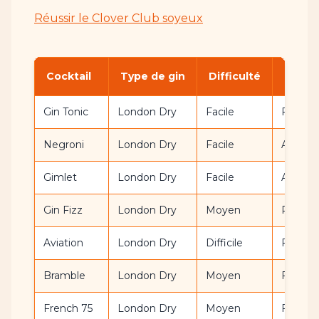
Réussir le Clover Club soyeux
Cocktail
Type de gin
Difficulté
Profil
Gin Tonic
London Dry
Facile
Frais, 
Negroni
London Dry
Facile
Amer, 
Gimlet
London Dry
Facile
Acidulé,
Gin Fizz
London Dry
Moyen
Pétillan
Aviation
London Dry
Difficile
Floral, 
Bramble
London Dry
Moyen
Fruité, 
French 75
London Dry
Moyen
Festif,